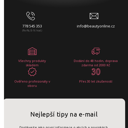
778 545 353
info@beautyonline.cz
(Po-Pá, 8-16 hod.)
Všechny produkty
Dodání do 48 hodin, doprava
skladem
zdarma od 2000 Kč
Ověřeno profesionály v
Přes 30 let zkušeností
oboru
Nejlepší tipy na e-mail
Dostávejte jako první informace o akcích a novinkách.