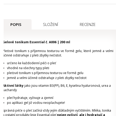
POPIS
SLOŽENÍ
RECENZE
Gelové tonikum Essential č. A006 | 200 ml
Pleťové tonikum s příjemnou texturou ve formě gelu, které jemně a velmi
účinně odstraňuje z pleti zbytky nečistot.
určeno ke každodenní péči o pleť
vhodné na všechny typy pleti
pleťové tonikum s příjemnou texturou ve formě gelu
jemně a velmi účinně odstraňuje z pleti zbytky nečistot
Aktivní látky
jako jsou vitamin B3(PP), B6, E, kyselina hyaluronová, urea a
sacharidy
pleť hydratuje, vyživuje a zjemní
po aplikaci gel již vodou neoplachujete!
Správná péče o pleť začíná vždy jejím důkladným vyčištěním. Mléka, tonika
a ostatní produkty linie Essential pleť
nejen vyčistí, ale i hydratují a