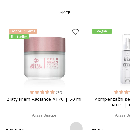
AKCE
Doporučujeme
Vegan
Bestseller
(42)
Zlatý krém Radiance A170 | 50 ml
Kompenzační sé
A019 | 
Alissa Beauté
Alissa 
Do košíku