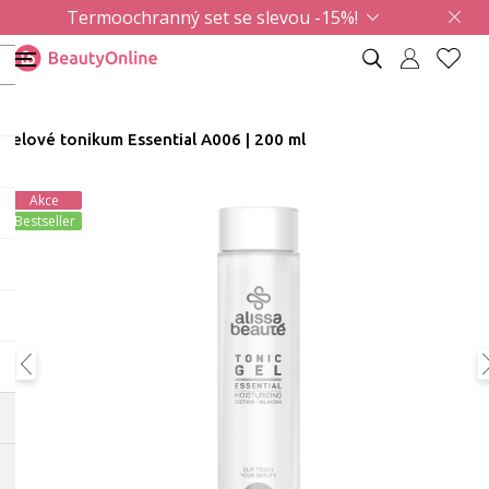
Termoochranný set se slevou -15%!
Gelové tonikum Essential A006 | 200 ml
Akce
Bestseller