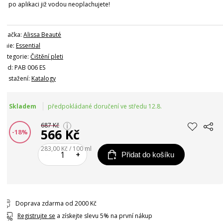
po aplikaci již vodou neoplachujete!
Značka:
Alissa Beauté
Linie:
Essential
Kategorie:
Čištění pleti
Kód: PAB 006 ES
Ke stažení:
Katalogy
Skladem
předpokládané doručení ve středu 12.8.
687 Kč
566 Kč
-18%
283,00 Kč / 100 ml
–
+
Přidat do košíku
Doprava zdarma od 2000 Kč
Registrujte se
a získejte slevu 5% na první nákup