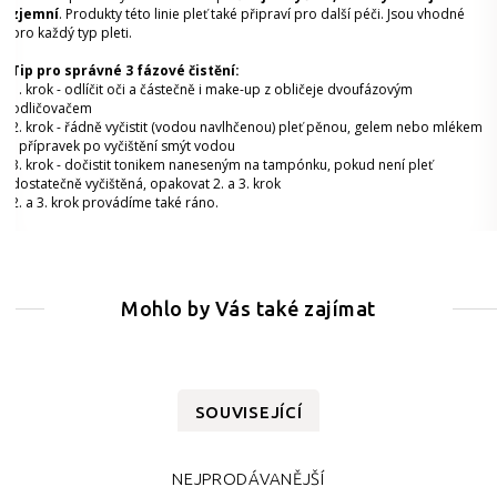
zjemní
. Produkty této linie pleť také připraví pro další péči. Jsou vhodné
pro každý typ pleti.
Tip pro správné 3 fázové čistění:
1. krok - odlíčit oči a částečně i make-up z obličeje dvoufázovým
odličovačem
2. krok - řádně vyčistit (vodou navlhčenou) pleť pěnou, gelem nebo mlékem
- přípravek po vyčištění smýt vodou
3. krok - dočistit tonikem naneseným na tampónku, pokud není pleť
dostatečně vyčištěná, opakovat 2. a 3. krok
2. a 3. krok provádíme také ráno.
Mohlo by Vás také zajímat
SOUVISEJÍCÍ
NEJPRODÁVANĚJŠÍ