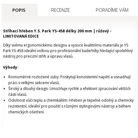
POPIS
RECENZE
PORADÍME VÁM
Stříhací hřeben Y.S. Park YS-458 délky 200 mm | růžový -
LIMITOVANÁ EDICE
Díky svému ergonomickému designu a vysoce kvalitnímu materiálu j
e
YS
Park YS-458
i
deální volbou pro profesionální kadeřníky hledající spolehlivý
nástroj pro precizní střih a úpravu vlasů.
Výhody:
Rovnoměrně rozložené zuby:
Poskytují konzistentní napětí a usnadňují
práci s velkými sekcemi vlasů.
Široký a dlouhý design:
Umožňuje rychlé a efektivní zpracování větších
částí vlasů.
Odolnost vůči teplu a chemikáliím:
Hřeben je tepelně odolný a chemicky
rezistentní, ideální pro použití s různými stylingovými nástroji a během
chemických ošetření.