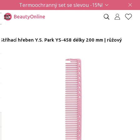
Termoochranný set se slevou -15%!
Stříhací hřeben Y.S. Park YS-458 délky 200 mm | růžový