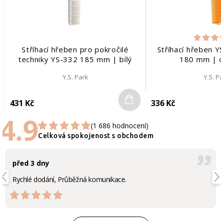
Stříhací hřeben pro pokročilé
Stříhací hřeben 
techniky YS-332 185 mm | bílý
180 mm | 
Y.S. Park
Y.S. P
Do košíku
431 Kč
336 Kč
4.9
(1 686 hodnocení)
Celková spokojenost s obchodem
před 3 dny
Rychlé dodání, Průběžná komunikace.