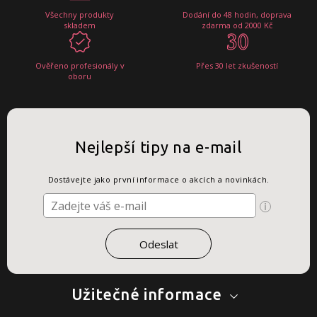
Všechny produkty
Dodání do 48 hodin, doprava
skladem
zdarma od 2000 Kč
Ověřeno profesionály v
Přes 30 let zkušeností
oboru
Nejlepší tipy na e-mail
Dostávejte jako první informace o akcích a novinkách.
Užitečné informace