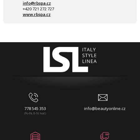
info@rbspa.cz
+420 721 272 727
www.rbspa.cz
778 545 353
info@beautyonline.cz
(Po-Pá, 8-16 hod.)