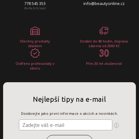
778 545 353
info@beautyonline.cz
(Po-Pá, 8-16 hod.)
Všechny produkty
Dodání do 48 hodin, doprava
skladem
zdarma od 2000 Kč
Ověřeno profesionály v
Přes 30 let zkušeností
oboru
Nejlepší tipy na e-mail
Dostávejte jako první informace o akcích a novinkách.