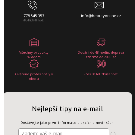
778 545 353
info@beautyonline.cz
(Po-Pá, 8-16 hod.)
Všechny produkty
Dodání do 48 hodin, doprava
skladem
zdarma od 2000 Kč
Ověřeno profesionály v
Přes 30 let zkušeností
oboru
Nejlepší tipy na e-mail
Dostávejte jako první informace o akcích a novinkách.