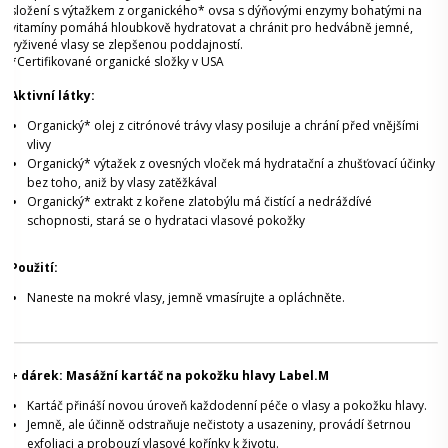
složení s výtažkem z organického* ovsa s dýňovými enzymy bohatými na
vitamíny pomáhá hloubkově hydratovat a chránit pro hedvábně jemné,
vyživené vlasy se zlepšenou poddajností.
*Certifikované organické složky v USA
Aktivní látky:
Organický* olej z citrónové trávy vlasy posiluje a chrání před vnějšími
vlivy
Organický* výtažek z ovesných vloček má hydratační a zhušťovací účinky
bez toho, aniž by vlasy zatěžkával
Organický* extrakt z kořene zlatobýlu má čistící a nedráždívé
schopnosti, stará se o hydrataci vlasové pokožky
Použití:
Naneste na mokré vlasy, jemně vmasírujte a opláchněte.
+ dárek: Masážní kartáč na pokožku hlavy Label.M
Kartáč přináší novou úroveň každodenní péče o vlasy a pokožku hlavy.
Jemně, ale účinně odstraňuje nečistoty a usazeniny, provádí šetrnou
exfoliaci a probouzí vlasové kořínky k životu.