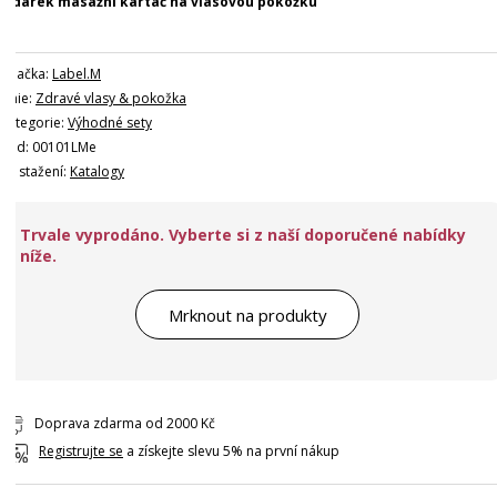
+ dárek masážní kartáč na vlasovou pokožku
Značka:
Label.M
Linie:
Zdravé vlasy & pokožka
Kategorie:
Výhodné sety
Kód: 00101LMe
Ke stažení:
Katalogy
Trvale vyprodáno. Vyberte si z naší doporučené nabídky
níže.
Mrknout na produkty
Doprava zdarma od 2000 Kč
Registrujte se
a získejte slevu 5% na první nákup