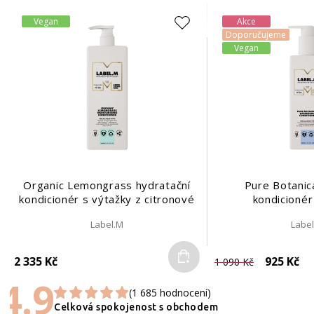
Vegan
Akce
Doporučujeme
Vegan
Organic Lemongrass hydratační
Pure Botanica
kondicionér s výtažky z citronové
kondicionér
trávy | 1000 ml
Label.M
Labe
Do košíku
2 335 Kč
925 Kč
1 090 Kč
4.9
(1 685 hodnocení)
Celková spokojenost s obchodem