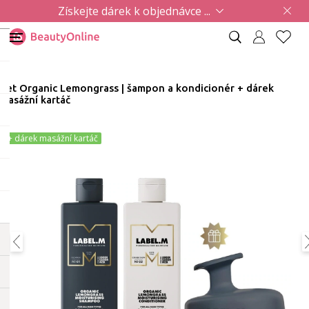
Získejte dárek k objednávce ...
Set Organic Lemongrass | šampon a kondicionér + dárek
masážní kartáč
+ dárek masážní kartáč