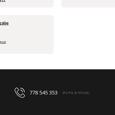
a.cz
zálie
m.cz
778 545 353
(Po-Pá, 8-16 hod.)