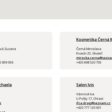
Kosmetika Černá M
ová Zuzana
Černá Miroslava
Kvasín 25, Skuteč
mirecka.cerna@sezna
2 839 056
+420 608 520 703
chaela
Salon Ivis
Vávrová Iva
U Pošty 17, Chrast
z
ifca.drag@seznam.cz
+420 777 120 001