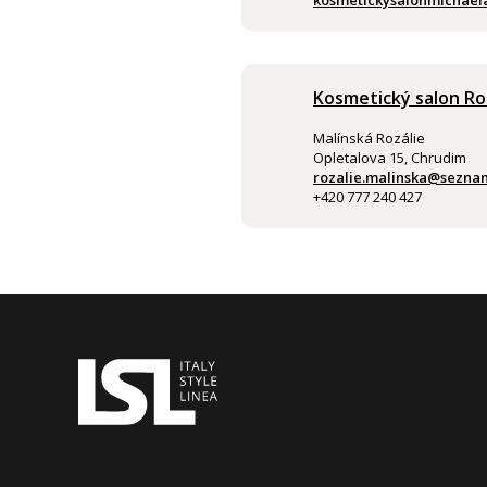
kosmetickysalonmichael
Kosmetický salon Ro
Malínská Rozálie
Opletalova 15, Chrudim
rozalie.malinska@sezna
+420 777 240 427