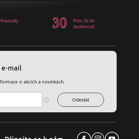
fesionály
Přes 30 let
zkušeností
 e-mail
nformace o akcích a novinkách.