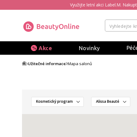
Využijte letní akci Label.M. Naku
Péče
Akce
Novinky
Užitečné informace
Mapa salonů
Kosmetický program
Alissa Beauté