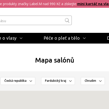
pte produkty značky Label.M nad 990 Kč a získejte
mini kartáč na vla
 o vlasy
Péče o pleť a tělo
Mapa salónů
Česká republika
Pardubický kraj
Chrudim