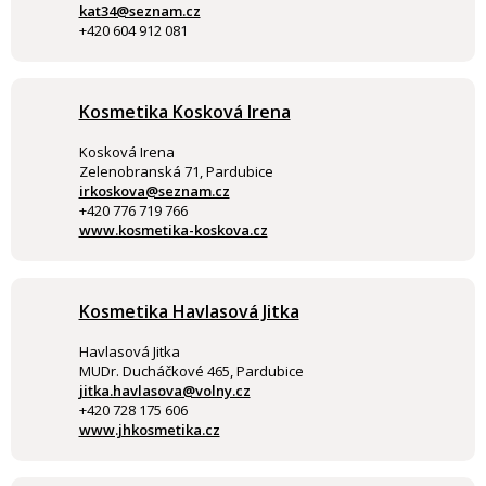
kat34@seznam.cz
+420 604 912 081
Kosmetika Kosková Irena
Kosková Irena
Zelenobranská 71, Pardubice
irkoskova@seznam.cz
+420 776 719 766
www.kosmetika-koskova.cz
Kosmetika Havlasová Jitka
Havlasová Jitka
MUDr. Ducháčkové 465, Pardubice
jitka.havlasova@volny.cz
+420 728 175 606
www.jhkosmetika.cz